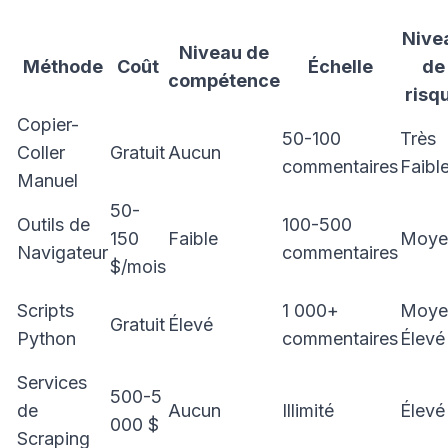
Nive
Niveau de
Méthode
Coût
Échelle
de
compétence
risq
Copier-
50-100
Très
Coller
Gratuit
Aucun
commentaires
Faibl
Manuel
50-
Outils de
100-500
150
Faible
Moye
Navigateur
commentaires
$/mois
Scripts
1 000+
Moye
Gratuit
Élevé
Python
commentaires
Élevé
Services
500-5
de
Aucun
Illimité
Élevé
000 $
Scraping