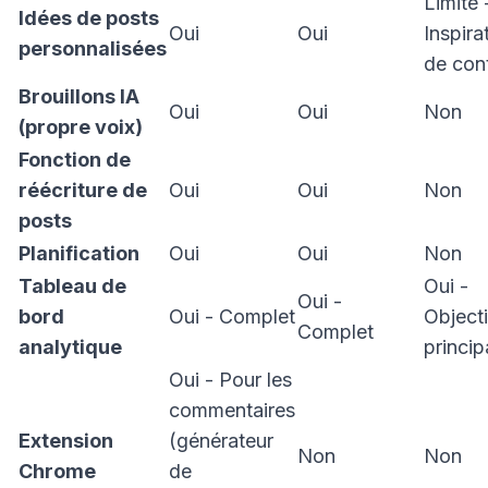
Limité 
Idées de posts
Oui
Oui
Inspira
personnalisées
de con
Brouillons IA
Oui
Oui
Non
(propre voix)
Fonction de
réécriture de
Oui
Oui
Non
posts
Planification
Oui
Oui
Non
Tableau de
Oui -
Oui -
bord
Oui - Complet
Objecti
Complet
analytique
princip
Oui - Pour les
commentaires
Extension
(générateur
Non
Non
Chrome
de