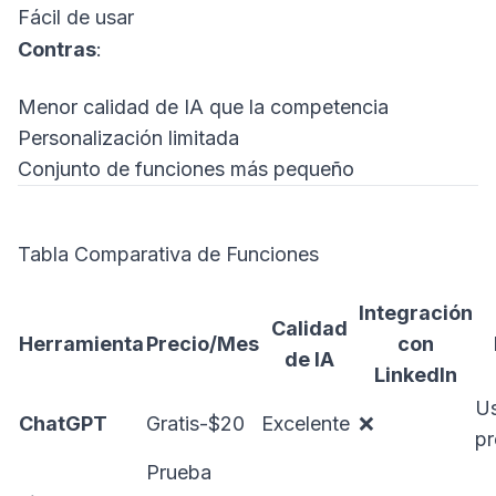
Fácil de usar
Contras
:
Menor calidad de IA que la competencia
Personalización limitada
Conjunto de funciones más pequeño
Tabla Comparativa de Funciones
Integración
Calidad
Herramienta
Precio/Mes
con
de IA
LinkedIn
Us
ChatGPT
Gratis-$20
Excelente
❌
pr
Prueba