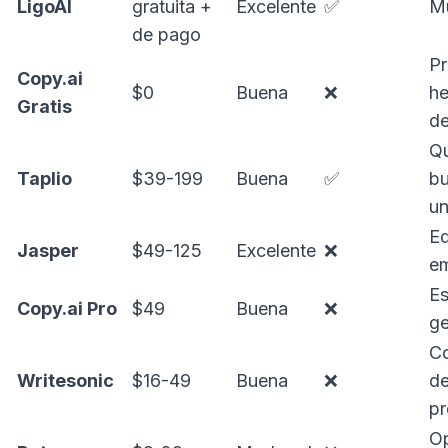
LigoAI
gratuita +
Excelente
✅
Mu
de pago
Pr
Copy.ai
$0
Buena
❌
he
Gratis
de
Q
Taplio
$39-199
Buena
✅
bu
u
E
Jasper
$49-125
Excelente
❌
em
Es
Copy.ai
Pro
$49
Buena
❌
ge
Co
Writesonic
$16-49
Buena
❌
de
pr
O