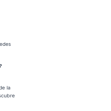
uedes
?
é
de la
escubre