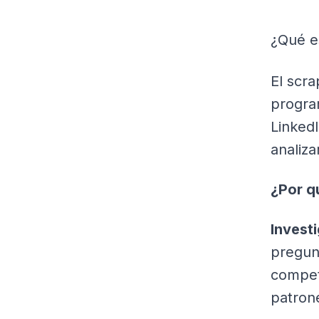
¿Qué e
El scra
progra
Linked
analiza
¿Por q
Invest
pregun
compet
patrone