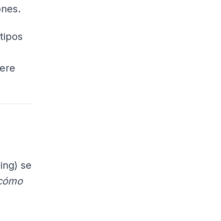
ones.
 tipos
iere
ing) se
cómo