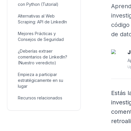
con Python (Tutorial)
Aprend
investi
Alternativas al Web
Scraping: API de LinkedIn
código 
de dat
Mejores Prácticas y
Consejos de Seguridad
¿Deberías extraer
J
comentarios de LinkedIn?
A
(Nuestro veredicto)
U
Empieza a participar
estratégicamente en su
lugar
Estás 
Recursos relacionados
investi
coment
retroal