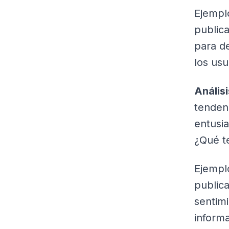
Ejempl
public
para de
los usu
Anális
tendenc
entusi
¿Qué t
Ejempl
publica
sentimi
inform