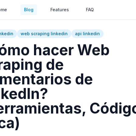
ome
Blog
Features
FAQ
inkedin
web scraping linkedin
api linkedin
ómo hacer Web
raping de
mentarios de
nkedIn?
erramientas, Códig
ca)