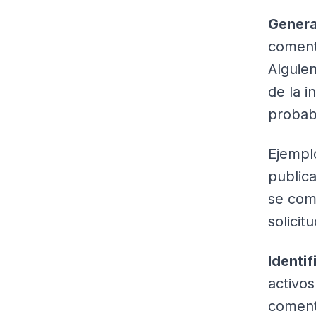
Genera
coment
Alguie
de la i
probab
Ejempl
publica
se com
solicit
Identif
activo
coment