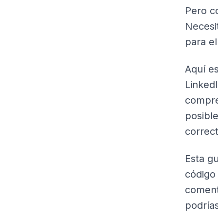
Pero c
Necesit
para el
Aquí e
Linked
compre
posibl
correct
Esta gu
código 
coment
podrías