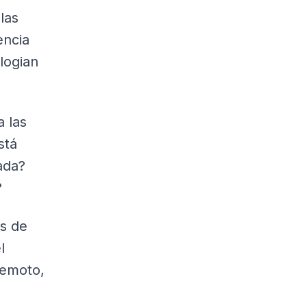
las
encia
logian
a las
stá
ada?
?
s de
l
remoto,