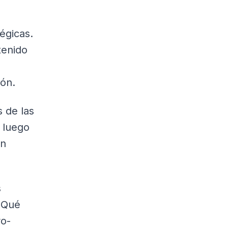
égicas.
tenido
ión.
 de las
, luego
on
s
 ¿Qué
ro-